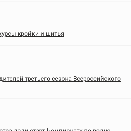
курсы кройки и шитья
дителей третьего сезона Всероссийского
стра дали старт Чемпионату по водно-