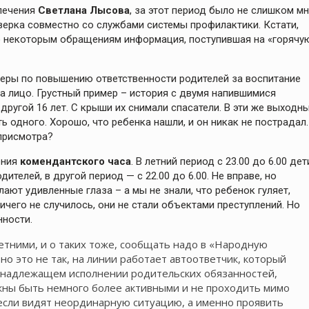
печения
Светлана Лысова
, за этот период было не слишком м
оверка совместно со службами системы профилактики. Кстати,
По некоторым обращениям информация, поступившая на «горячу
еры по повышению ответственности родителей за воспитание
 на лицо. Грустный пример – история с двумя напившимися
другой 16 лет. С крыши их снимали спасатели. В эти же выходн
ь одного. Хорошо, что ребенка нашли, и он никак не пострадал.
присмотра?
ения
комендантского часа
. В летний период с 23.00 до 6.00 дет
ителей, в другой период — с 22.00 до 6.00. Не вправе, но
ают удивленные глаза – а мы не знали, что ребенок гуляет,
ичего не случилось, они не стали объектами преступлений. Но
нности.
етними, и о таких тоже, сообщать надо в «Народную
но это не так, на линии работает автоответчик, который
енадлежащем исполнении родительских обязанностей,
жны быть немного более активными и не проходить мимо
 если видят неординарную ситуацию, а именно проявить