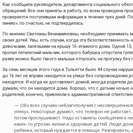
Как сообщила руководитель департамента социального обес
обращений. Все они приняты в работу, по всем проведена пр
проверяется поступившая информация в течение трех дней. 
линию», по счастью, не подтвердилась.
По мнению Светланы Вениаминовны, необходимо принимать м
своих детей. Увы, есть случаи, когда эта безответственность
девочками, залезшими на крышу 16-этажного дома. Одной 13, 
пропал пятилетний мальчик, которого бабушка отпустила гулят
разве можно было такого малыша отпускать на прогулку без 
За семь месяцев этого года в Тольятти было 44 случая наруш
до 16 лет не вправе находится на улице без сопровождения род
находятся. И когда их доставляют домой, иногда родители дел
думали, что он находится дома. Хорошо, что с детьми ночью н
родителей, конечно, привлекли к административной ответстве
— Обо всех случаях неблагополучия с несовершеннол
опеку». Некоторые думают, что телефон не работает, 
потом прослушивают. Надо оставлять сообщения о н
каких-то угрозах жизни и здоровью детей. Люди дол
ребенка, который нуждается в помощи. Реагировать,