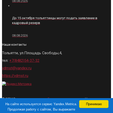
08.08.2026
До 15 октября тольяттинцы могут подать заявление в
кадровый резерв
08.08.2026
Наши контакты
Тольятти, ул.Площадь Свободы,4,
тел:
+7(8482)54-37-32
vdmst@yandex.ru
https://vdmst.ru
© 2024 Все права защищены.
Городские ведомости
- Новости
Тольятти. При использовании материалов, активная ссылка на сайт
На сайте используется сервис Yandex.Metrica.
Принимаю
обязательна
Продолжая работу с сайтом, Вы выражаете