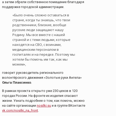
а затем обрели собственное помещение благодаря
поддержке городской администрации.
«Было очень сложно оставаться в
стране, когда ты знаешь, что твои
родственники, близкие, вообще
русские люди защищают нашу
Родину. Мы все вместе с нашей
страной и с теми людьми, которые
находятся на СВО, с воинами,
медицинским персоналом в
госпиталях и на передке. Поэтому мы
хотели бы помочь им так, как мы
можем»,
говорит руководитель регионального
волонтёрского движения «Золотые руки Ангела»
Ольга Плаксинко
.
В рамках проекта открыто уже 230 цехов в 120
городах России. На фронте их изделия спасают
жизни. Узнать подробнее о том, как помочь, можно
на сайте организации
nosilki.su
и в группе ВКонтакте
vk.com/nosilki_na_front
.