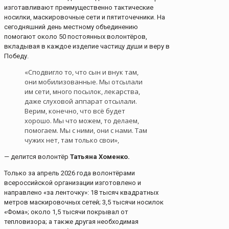
изготавливают преимущественно тактические
носилки, маскировочные сети и пятиточечники. На
сегодняшний день местному объединению
помогают около 50 постоянных волонтёров,
вкладывая в каждое изделие частицу души и веру в
Победу.
«Сподвигло то, что сын и внук там,
они мобилизованные. Мы отсылали
им сети, много посылок, лекарства,
даже слуховой аппарат отсылали.
Верим, конечно, что всё будет
хорошо. Мы что можем, то делаем,
помогаем. Мы с ними, они с нами. Там
чужих нет, там только свои»,
— делится волонтёр
Татьяна Хоменко.
Только за апрель 2026 года волонтёрами
всероссийской организации изготовлено и
направлено «за ленточку»: 18 тысяч квадратных
метров маскировочных сетей; 3,5 тысячи носилок
«Фома»; около 1,5 тысячи покрывал от
тепловизора; а также другая необходимая