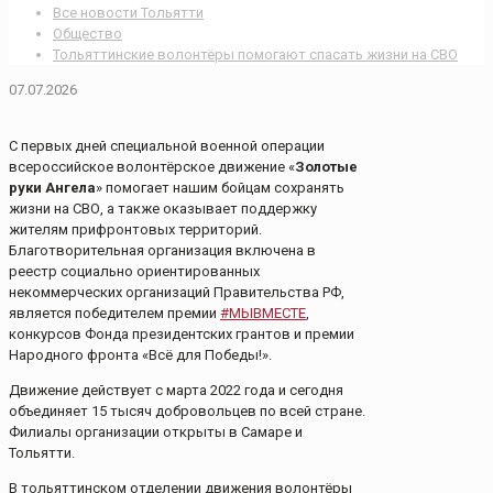
Все новости Тольятти
Общество
Тольяттинские волонтёры помогают спасать жизни на СВО
07.07.2026
С первых дней специальной военной операции
всероссийское волонтёрское движение «
Золотые
руки Ангела
» помогает нашим бойцам сохранять
жизни на СВО, а также оказывает поддержку
жителям прифронтовых территорий.
Благотворительная организация включена в
реестр социально ориентированных
некоммерческих организаций Правительства РФ,
является победителем премии
#МЫВМЕСТЕ
,
конкурсов Фонда президентских грантов и премии
Народного фронта «Всё для Победы!».
Движение действует с марта 2022 года и сегодня
объединяет 15 тысяч добровольцев по всей стране.
Филиалы организации открыты в Самаре и
Тольятти.
В тольяттинском отделении движения волонтёры