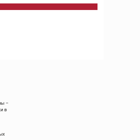
ны –
и в
ых