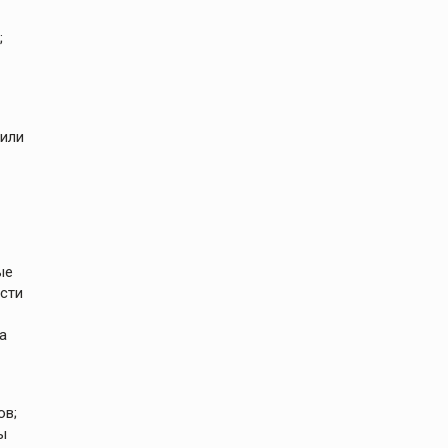
;
вили
ые
сти
а
ов;
ы