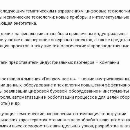
о следующим тематическим направлениям: цифровые технологии
 и химические технологии; новые приборы и интеллектуальные
ающая энергетика.
ведение: на финальные этапы были привлечены индустриальные
е участие в экспертизе конкурсных проектов, а также предста
ации проектов в текущие технологические и производственные
тали представители индустриальных партнёров – компаний
поставила компания «Газпром нефть», – новые внутрискважинн
ации данных; оборудование и технологии повышения эффективно
ты реализации цифровой буровой; оборудование и инструменты
роля, автоматизации и роботизации процессов для целей сбор
оты) и др.
дующие тематические направления: оптимизация конструкции
нических характеристик станин металлообрабатывающих станк
амики высокоскоростных шпиндельных узлов; разработка плат