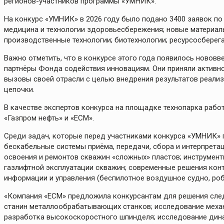
регионов-участников программы «УМНИК».
На конкурс «УМНИК» в 2026 году было подано 3400 заявок п
медицина и технологии здоровьесбережения; новые материалы
производственные технологии; биотехнологии; ресурсосберег
Важно отметить, что в конкурсе этого года появилось новов
партнёры Фонда содействия инновациям. Они приняли активно
вызовы своей отрасли с целью внедрения результатов реализ
цепочки.
В качестве экспертов конкурса на площадке технопарка рабо
«Газпром нефть» и «ЕСМ».
Среди задач, которые перед участниками конкурса «УМНИК» 
бескабельные системы приёма, передачи, сбора и интерпрет
освоения и ремонтов скважин «сложных» пластов; инструмен
газлифтной эксплуатации скважин; современные решения конт
информации и управления (беспилотное воздушное судно, роб
«Компания «ЕСМ» предложила конкурсантам для решения сле
станин металлообрабатывающих станков; исследование меха
разработка высокоскоростного шпинделя; исследование дин