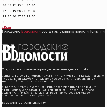
10
11
12
13
14
15
16
17
18
19
20
21
22
23
24
25
26
27
28
29
30
31
« Июл
Городские
Ведомости
всегда актуальные новости Тольятти
Средство массовой информации сетевое издание
vdmst.ru
Свидетельство о регистрации СМИ Эл № ФС77-79893 от 18.12.2020 г. выдано
Федеральной службой по надзору в сфере связи, информационных
технологий и массовых коммуникаций.
Учредитель: МБУ «Новости Тольятти» Адрес учредителя и редакции:
445011, Самарская область, г. Тольятти, площадь Свободы 4. Телефон
редакции: +7(8482)54-37-52 Главный редактор: Автаева Е.Н. Адрес
электронной почты: vdmst@yandex.ru
Возрастные ограничения: 18+