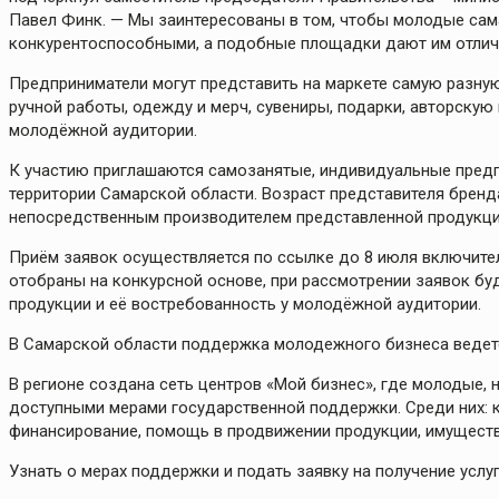
Павел Финк. — Мы заинтересованы в том, чтобы молодые са
конкурентоспособными, а подобные площадки дают им отличн
Предприниматели могут представить на маркете самую разну
ручной работы, одежду и мерч, сувениры, подарки, авторскую
молодёжной аудитории.
К участию приглашаются самозанятые, индивидуальные предп
территории Самарской области. Возраст представителя бренд
непосредственным производителем представленной продукци
Приём заявок осуществляется по ссылке до 8 июля включител
отобраны на конкурсной основе, при рассмотрении заявок буд
продукции и её востребованность у молодёжной аудитории.
В Самарской области поддержка молодежного бизнеса ведетс
В регионе создана сеть центров «Мой бизнес», где молодые,
доступными мерами государственной поддержки. Среди них: к
финансирование, помощь в продвижении продукции, имуществе
Узнать о мерах поддержки и подать заявку на получение усл