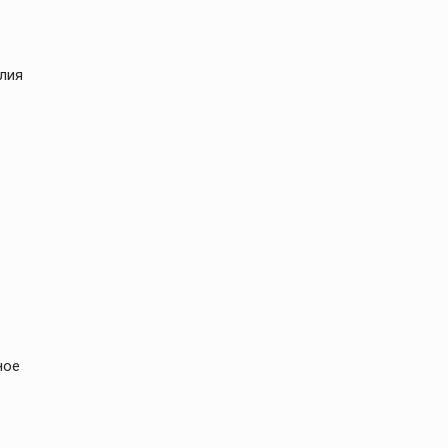
лия
ное