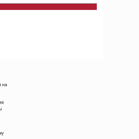
м на
ия
ы
му