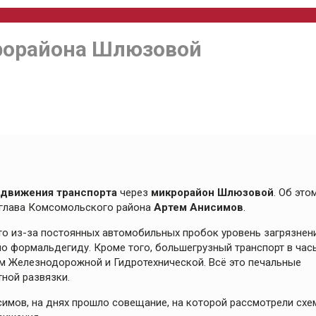
рорайона Шлюзовой
 движения транспорта
через
микрорайон Шлюзовой
. Об это
 глава Комсомольского района
Артем Анисимов
.
то из-за постоянных автомобильных пробок уровень загрязнен
о формальдегиду. Кроме того, большегрузный транспорт в час
м Железнодорожной и Гидротехнической. Всё это печальные
ной развязки.
мов, на днях прошло совещание, на которой рассмотрели схе