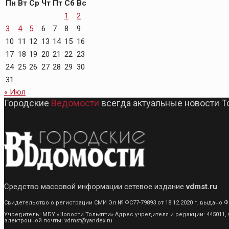
Пн
Вт
Ср
Чт
Пт
Сб
Вс
1
2
3
4
5
6
7
8
9
10
11
12
13
14
15
16
17
18
19
20
21
22
23
24
25
26
27
28
29
30
31
« Июл
Городские
Ведомости
всегда актуальные новости Т
Средство массовой информации сетевое издание
vdmst.ru
Свидетельство о регистрации СМИ Эл № ФС77-79893 от 18.12.2020 г. выдан
Учредитель: МБУ «Новости Тольятти» Адрес учредителя и редакции: 445011, С
электронной почты: vdmst@yandex.ru