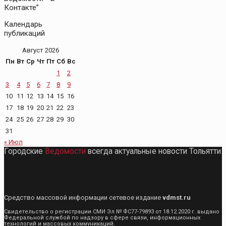
Контакте”
Календарь
публикаций
Август 2026
Пн
Вт
Ср
Чт
Пт
Сб
Вс
1
2
3
4
5
6
7
8
9
10
11
12
13
14
15
16
17
18
19
20
21
22
23
24
25
26
27
28
29
30
31
« Июл
Городские
Ведомости
всегда актуальные новости Тольятти
Средство массовой информации сетевое издание
vdmst.ru
Свидетельство о регистрации СМИ Эл № ФС77-79893 от 18.12.2020 г. выдано
Федеральной службой по надзору в сфере связи, информационных
технологий и массовых коммуникаций.