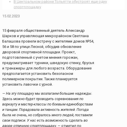
В Центральном районе Тольятти обустроят еще одну
спортплощадку
15.02.2023
15 февраля общественный деятель Александр
Шарков и управляющая микрорайоном Светлана
Балашова провели встречу с жителями домов №54,
56 и 58 по улице Лесной, обсудив обновление
дворовой спортивной площадки. Проект,
подготовленный с учетом мнения горожан,
предусматривает турники, шведскую стенку, брусья
и тренажеры для любого возраста. Оборудование
предполагается установить безопасном
полимерном покрытии. Также планируется
установить лавочки с урной.
— На эту площадку мы возлагаем большие надежды.
Здесь можно будет проводить соревнования по
воркауту и мастер-классы по боевым единоборствам
и танцам.
Порадовала активность жителей. Погода
была не очень, но собралось много людей, поставили
свои подписи. У нас есть возможность сделать во
дворе отличную спортплощадку, —
отметил по