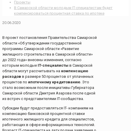
Проекты
В Самарской области молодым IT-специалистам будет
компенсироваться процентная ставка по ипотеке
20.06.2020
В проект постановления Правительства Самарской
области «Об утверждении государственной
программы Самарской области «Развитие
жилищного строительства в Самарской области»
до 2022 года» внесены изменения, согласно
которым молодые
IT-специалисты
в Самарской
области могут рассчитывать на
компенсацию
расходов
в размере 50 процентов от уплаченных
процентов по
ипотечному кредитованию
. Это
стало возможным после инициативы Губернатора
Самарской области Дмитрия Азарова после одной
из встреч с представителями IT-сообщества.
Субсидии будут предоставляться IT- компаниям на
компенсацию банковской процентной ставки
ипотечного жилищного кредита для специалистов,
работающих в сфере информационных технологий.
Возраст IТ-специалиста на дату подачи заявления о