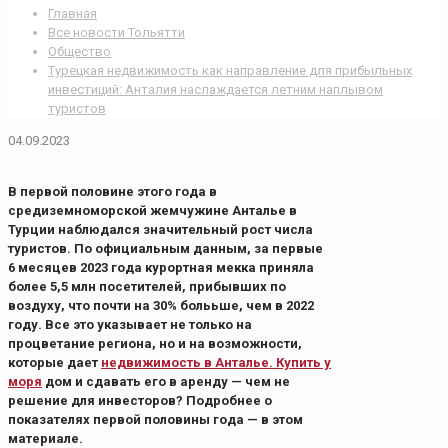
Главная
Все новости Тольятти
Общество
Турецкая недвижимость как направление для прибыльных
инвестиций: Анталия наслаждается летним наплывом
туристов
04.09.2023
В первой половине этого года в
средиземноморской жемчужине Анталье в
Турции наблюдался значительный рост числа
туристов. По официальным данным, за первые
6 месяцев 2023 года курортная мекка приняла
более 5,5 млн посетителей, прибывших по
воздуху, что почти на 30% болььше, чем в 2022
году. Все это указывает не только на
процветание региона, но и на возможности,
которые дает
недвижимость в Анталье. Купить у
моря
дом и сдавать его в аренду — чем не
решение для инвесторов? Подробнее о
показателях первой половины года — в этом
материале.