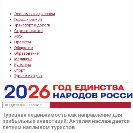
Экономика и финансы
Город и регион
Транспорт и дороги
Строительство
ЖКХ
Проекты
Общество
Образование
Медицина
Культура
Спорт
Туризм и отдых
Турецкая недвижимость как направление для
прибыльных инвестиций: Анталия наслаждается
летним наплывом туристов