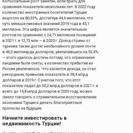
Колоссальный рост заметен, если брать для
сравнения показатели нескольких лет. В 2022 году
количество иностранных посетителей Турции
выросло на 80,33%, достигнув 44,6 миллиона, что
чуть меньше пиковых значений 2019 года в 45,1
миллиона. Эта цифра является значительным
ростом по сравнению с 24,71 миллиона посещений
в 2021 г. и 12,73 млн — в 2020 г. Доход страны от
туризма также достиг необычайного уровня почти
в 46,3 миллиарда долларов, увеличившись на 53,4%
— этого удалось достичь потому, что ограничения
пандемии были сняты, а количество прибытий из
России увеличилось. Что касается дохода, он стал
рекордным, превысив показатель в 38,4 млрд
долларов в 2019 г. С учетом того, что этот
показатель падал до 30,2 млрд долларов в 2021 г. и
всего до 14,8 млрд долларов в 2020 году, можно
смело говорить о стремительном восстановлении
экономики Турции и делать благоприятные
прогнозы на будущее.
Начните инвестировать в
недвижимость Турции!