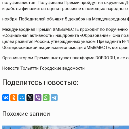
полуфиналистов. Полуфиналы Премии пройдут на окружных Д
и работы финалистов оценят россияне с помощью народного г
ноября. Победителей объявят 5 декабря на Международном
Международная Премия #МЫВМЕСТЕ проходит по поручению П
«Социальная активность» нацпроекта «Образование». Она по
целей развития России, утвержденных указом Президента №47
Общероссийской акции взаимопомощи #МЫВМЕСТЕ, которая ст
Организатором Премии выступает платформа DOBRO.RU, а ее о
Новости Тольятти Городские ведомости
Поделитесь новостью:
Похожие записи