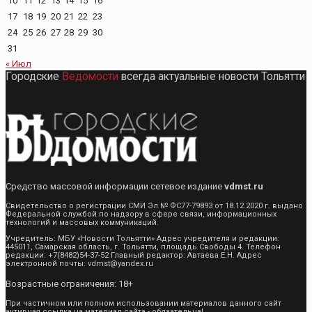
10
11
12
13
14
15
16
17
18
19
20
21
22
23
24
25
26
27
28
29
30
31
« Июл
Городские
Ведомости
всегда актуальные новости Тольятти
Средство массовой информации сетевое издание
vdmst.ru
Свидетельство о регистрации СМИ Эл № ФС77-79893 от 18.12.2020 г. выдано
Федеральной службой по надзору в сфере связи, информационных
технологий и массовых коммуникаций.
Учредитель: МБУ «Новости Тольятти» Адрес учредителя и редакции:
445011, Самарская область, г. Тольятти, площадь Свободы 4. Телефон
редакции: +7(8482)54-37-52 Главный редактор: Автаева Е.Н. Адрес
электронной почты: vdmst@yandex.ru
Возрастные ограничения: 18+
При частичном или полном использовании материалов данного сайт
активная ссылка на материал сайта - обязательна!