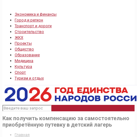
Экономика и финансы
Город и регион
Транспорт и дороги
Строительство
ЖКХ
Проекты
Общество
Образование
Медицина
Культура
Спорт
Туризм и отдых
Как получить компенсацию за самостоятельно
приобретённую путевку в детский лагерь
Главная