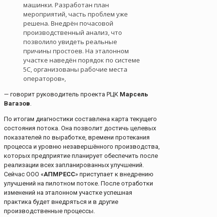
машинки. Разработан план
мероприятий, часть проблем уже
решена. Внедрён почасовой
производственный анализ, что
позволило увидеть реальные
причины простоев. На эталонном
участке наведён порядок по системе
5С, организованы рабочие места
операторов»,
— говорит руководитель проекта РЦК
Марсель
Вагазов
.
По итогам диагностики составлена карта текущего
состояния потока. Она позволит достичь целевых
показателей по выработке, времени протекания
процесса и уровню незавершённого производства,
которых предприятие планирует обеспечить после
реализации всех запланированных улучшений.
Сейчас ООО «
АПМРЕСС
» приступает к внедрению
улучшений на пилотном потоке. После отработки
изменений на эталонном участке успешная
практика будет внедряться и в другие
производственные процессы.