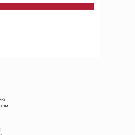
нию
 том
м