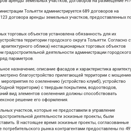
ров аренды земельных участков, договоров на размещение НТ
инистрации Тольятти администрируется 689 договоров на
123 договора аренды земельных участков, предоставленных п
ых торговых объектов установлена обязанность для их
стройства территории городского округа Тольятти. Согласно с
 архитектурного облика) нестационарных торговых объектов
ом градостроительной деятельности администрации городског
 ряд параметров.
ьное назначение; описание фасадов и характеристика архитект
смотрено благоустройство прилегающей территории с мощение
мероприятия по озеленению (устройство клумб), устройство
бодной территории) с твердым покрытием, водоотводов,
ешний вид элементов озеленения должны способствовать
лексное решение его оформления.
льных участков, которые не предоставили в управление
адостроительной деятельности эскизные проекты, были
ставить. В настоящее время эскизные проекты, согласованные
е потребительского рынка контрагентами предоставлены по 49