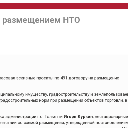
 с размещением НТО
гласовал эскизные проекты по 491 договору на размещение
иципальному имуществу, градостроительству и землепользова
градостроительных норм при размещении объектов торговли, в
а администрации г.о. Тольятти
Игорь Куркин
, нестационарные
ветствии со схемой размещения, утвержденной постановление