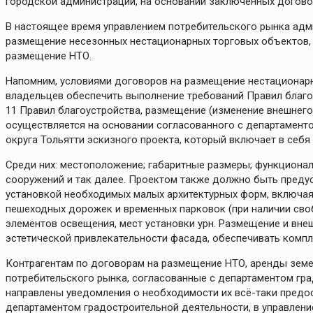
городской администрации, на основании заключенных догово
В настоящее время управлением потребительского рынка адм
размещение несезонных нестационарных торговых объектов, 
размещение НТО.
Напомним, условиями договоров на размещение нестационарн
владельцев обеспечить выполнение требований Правил благоу
11 Правил благоустройства, размещение (изменение внешнего
осуществляется на основании согласованного с департамент
округа Тольятти эскизного проекта, который включает в себя
Среди них: местоположение; габаритные размеры; функционал
сооружений и так далее. Проектом также должно быть преду
установкой необходимых малых архитектурных форм, включая 
пешеходных дорожек и временных парковок (при наличии сво
элементов освещения, мест установки урн. Размещение и вн
эстетической привлекательности фасада, обеспечивать комп
Контрагентам по договорам на размещение НТО, аренды земе
потребительского рынка, согласованные с департаментом гр
направлены уведомления о необходимости их всё-таки предо
департаментом градостроительной деятельности, в управлени