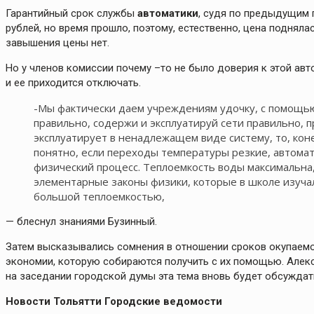
Гарантийный срок службы
автоматики
, судя по предыдущим п
рублей, но время прошло, поэтому, естественно, цена подняла
завышения цены нет.
Но у членов комиссии почему –то не было доверия к этой авт
и ее приходится отключать.
-Мы фактически даем учреждениям удочку, с помощью
правильно, содержи и эксплуатируй сети правильно, 
эксплуатирует в ненадлежащем виде систему, то, кон
понятно, если переходы температуры резкие, автомат
физический процесс. Теплоемкость воды максимальна,
элементарные законы физики, которые в школе изучал
большой теплоемкостью,
— блеснул знаниями Бузинный.
Затем высказывались сомнения в отношении сроков окупаемос
экономии, которую собираются получить с их помощью. Алек
на заседании городской думы эта тема вновь будет обсуждат
Новости Тольятти Городские ведомости