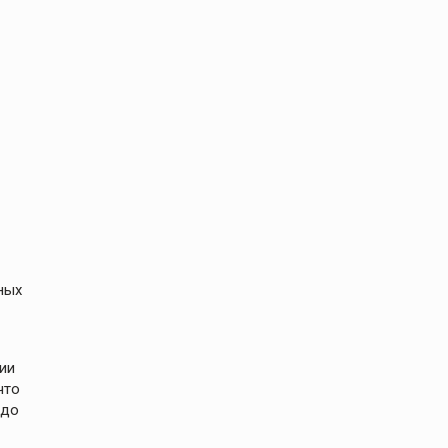
ных
ии
что
 до