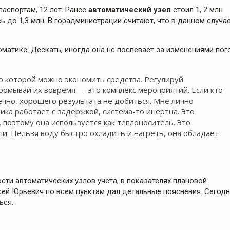
аспортам, 12 лет. Ранее
автоматический узел
стоил 1, 2 млн
сь до 1,3 млн. В горадминистрации считают, что в данном случа
оматике. Дескать, иногда она не поспевает за изменениями по
 которой можно экономить средства. Регулируй
промывай их вовремя — это комплекс мероприятий. Если кто
ечно, хорошего результата не добиться. Мне лично
ика работает с задержкой, система-то инертна. Это
 поэтому она используется как теплоноситель. Это
и. Нельзя воду быстро охладить и нагреть, она обладает
ти автоматических узлов учета, в показателях плановой
сей Юрьевич по всем пунктам дал детальные пояснения. Сегод
ься.