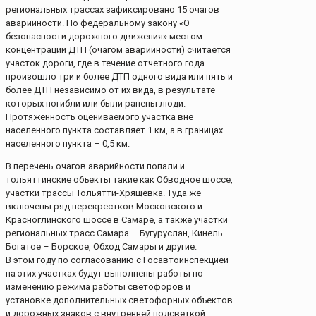
региональных трассах зафиксировано 15 очагов
аварийности. По федеральному закону «О
безопасности дорожного движения» местом
концентрации ДТП (очагом аварийности) считается
участок дороги, где в течение отчетного года
произошло три и более ДТП одного вида или пять и
более ДТП независимо от их вида, в результате
которых погибли или были ранены люди.
Протяженность оцениваемого участка вне
населенного пункта составляет 1 км, а в границах
населенного пункта – 0,5 км.
В перечень очагов аварийности попали и
тольяттинские объекты такие как Обводное шоссе,
участки трассы Тольятти-Хрящевка. Туда же
включены ряд перекрестков Московского и
Красноглинского шоссе в Самаре, а также участки
региональных трасс Самара – Бугуруслан, Кинель –
Богатое – Борское, Обход Самары и другие.
В этом году по согласованию с Госавтоинспекцией
на этих участках будут выполнены работы по
изменению режима работы светофоров и
установке дополнительных светофорных объектов
и дорожных знаков с внутренней подсветкой,