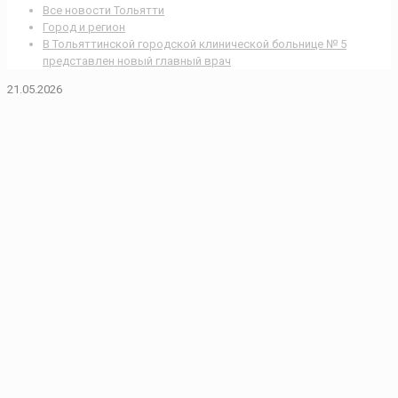
Все новости Тольятти
Город и регион
В Тольяттинской городской клинической больнице № 5
представлен новый главный врач
21.05.2026