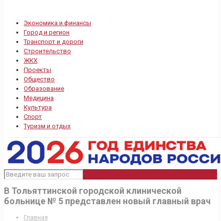
Экономика и финансы
Город и регион
Транспорт и дороги
Строительство
ЖКХ
Проекты
Общество
Образование
Медицина
Культура
Спорт
Туризм и отдых
В Тольяттинской городской клинической
больнице № 5 представлен новый главный врач
Главная