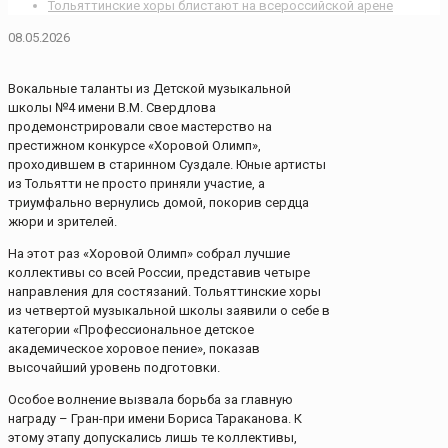
Тольяттинские хоры блистают на всероссийской арене
08.05.2026
Вокальные таланты из Детской музыкальной
школы №4 имени В.М. Свердлова
продемонстрировали свое мастерство на
престижном конкурсе «Хоровой Олимп»,
проходившем в старинном Суздале. Юные артисты
из Тольятти не просто приняли участие, а
триумфально вернулись домой, покорив сердца
жюри и зрителей.
На этот раз «Хоровой Олимп» собрал лучшие
коллективы со всей России, представив четыре
направления для состязаний. Тольяттинские хоры
из четвертой музыкальной школы заявили о себе в
категории «Профессиональное детское
академическое хоровое пение», показав
высочайший уровень подготовки.
Особое волнение вызвала борьба за главную
награду – Гран-при имени Бориса Тараканова. К
этому этапу допускались лишь те коллективы,