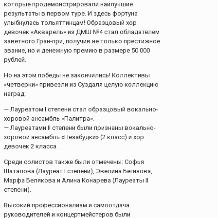
которые продемонстрировали наилучшие
результаты в первом туре. И здесь фортуна
улыбнулась тольяттинцам! Образцовый хор
девочек «Акварель» из ДМШ №4 стал обладателем
заветного Гран-при, получив не только престижное
звание, но и денежную премию в размере 50 000
рублей.
Но на этом победы не закончились! Коллективы
«четверки» привезли из Суздаля целую коллекцию
наград:
— Лауреатом I степени стал образцовый вокально-
хоровой ансамбль «Палитра».
— Лауреатами II степени были признаны вокально-
хоровой ансамбль «Незабудки» (2 класс) и хор
девочек 2 класса.
Среди солистов также были отмечены: Софья
Шаталова (Лауреат I степени), Эвелина Бегизова,
Марфа Белякова и Алина Конарева (Лауреаты II
степени).
Высокий профессионализм и самоотдача
руководителей и концертмейстеров были