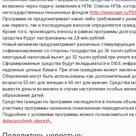
возможно через подачу заявления в НПФ. Список НПФ, котор
негосударственных пенсионных фондов (
http://www.napf.ru/PD
Программа не предусматривает каких-либо требований к разм
как первого, так и последующих взносов определяется граж
Кроме того, производить взносы в рамках программы долгос
средства будут застрахованы на 2,8 млн рублей.
Новый механизм предусматривает различные стимулирующие 
софинансирование со стороны государства до 36 тысяч рублей
ежегодный налоговый вычет до 52 тысяч рублей при уплате вз
Сформированные средства будут вкладываться в ОФЗ, инфрас
надежные ценные бумаги. При этом гражданин может заключи
Сбережения могут быть использованы как дополнительный дох
возраста 55 лет для женщин и 60 лет для мужчин. Средства 
вывести деньги возможно в случае наступления особых жизн
образование детей.
Средства граждан по программе наследуются в полном объем
участнику программы назначена пожизненная периодическая 
Подробнее с условиями программы можно познакомиться на 
dolgosrochnyh-sberezh..
Поделитесь новостью: