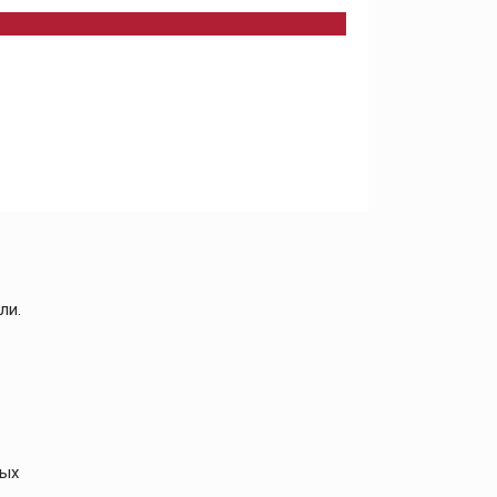
ли.
ных