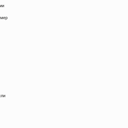
ии
змер
сли