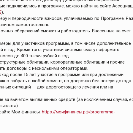
ые подключились к программе, можно найти на сайте Ассоциац
S
).
еру и периодичности взносов, уплачиваемых по Программе. Ра
данином самостоятельно.
рочных сбережений сможет и работодатель. Внесенные на счет
меры для участников программы, в том числе дополнительное
 в год. Кроме того, участники системы смогут оформить
носов до 400 тысяч рублей в год.
труктурные облигации, корпоративные облигации и прочие
ть договоры с несколькими операторами.
од после 15 лет участия в программе или при достижении
можно забрать в любой момент, но досрочно без потери дохода
енных ситуаций — для дорогостоящего лечения или на
е за вычетом выплаченных средств (за исключением случая, е
выплата).
сайте Мои финансы:
https://моифинансы.рф/programma-