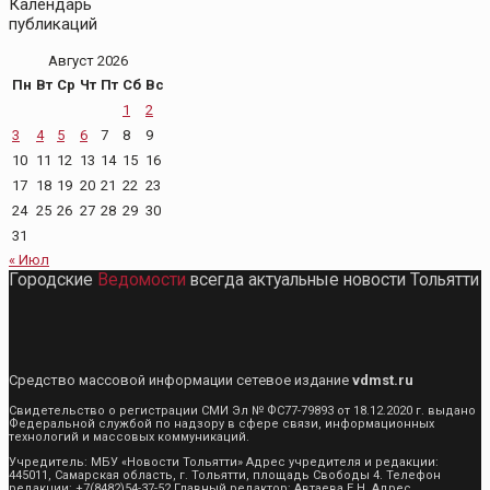
Календарь
публикаций
Август 2026
Пн
Вт
Ср
Чт
Пт
Сб
Вс
1
2
3
4
5
6
7
8
9
10
11
12
13
14
15
16
17
18
19
20
21
22
23
24
25
26
27
28
29
30
31
« Июл
Городские
Ведомости
всегда актуальные новости Тольятти
Средство массовой информации сетевое издание
vdmst.ru
Свидетельство о регистрации СМИ Эл № ФС77-79893 от 18.12.2020 г. выдано
Федеральной службой по надзору в сфере связи, информационных
технологий и массовых коммуникаций.
Учредитель: МБУ «Новости Тольятти» Адрес учредителя и редакции:
445011, Самарская область, г. Тольятти, площадь Свободы 4. Телефон
редакции: +7(8482)54-37-52 Главный редактор: Автаева Е.Н. Адрес