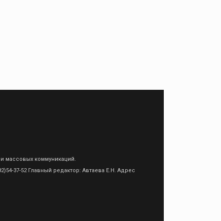
 и массовых коммуникаций.
)54-37-52 Главный редактор: Автаева Е.Н. Адрес