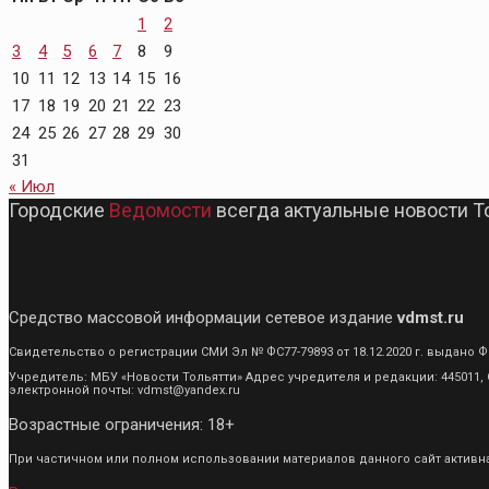
1
2
3
4
5
6
7
8
9
10
11
12
13
14
15
16
17
18
19
20
21
22
23
24
25
26
27
28
29
30
31
« Июл
Городские
Ведомости
всегда актуальные новости Т
Средство массовой информации сетевое издание
vdmst.ru
Свидетельство о регистрации СМИ Эл № ФС77-79893 от 18.12.2020 г. выдан
Учредитель: МБУ «Новости Тольятти» Адрес учредителя и редакции: 445011, С
электронной почты: vdmst@yandex.ru
Возрастные ограничения: 18+
При частичном или полном использовании материалов данного сайт активная