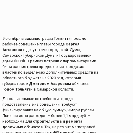
9 октября в администрации Тольятти прошло
рабочее совещание главы города
Сергея
Анташева
с депутатами городской Думы,
Самарской Губернской Думы и Государственной
Думы ФС РФ. В рамках встречи с парламентариями
были рассмотрены предложения городских
властей по выделению дополнительных средств из
областного бюджета на 2020 год, который
губернатором
Дмитрием Азаровым
объявлен
Годом Тольятти
в Самарской области.
Дополнительные потребности города,
представленные на совещании, требуют
финансирования на общую сумму 2,9 млрд рублей.
Львиная доля расходов – более 1,1 млрд руб. –
необходима для
строительства и ремонта
дорожных объектов
. Так, на ремонт магистралей
предполагается направить 463 млн руб., дворовых