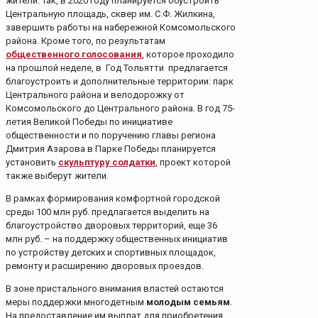
жители. Так, в 2020 году планируется обустроить
Центральную площадь, сквер им. С.Ф. Жилкина,
завершить работы на набережной Комсомольского
района. Кроме того, по результатам
общественного голосования
, которое проходило
на прошлой неделе, в Год Тольятти предлагается
благоустроить и дополнительные территории: парк
Центрального района и велодорожку от
Комсомольского до Центрального района. В год 75-
летия Великой Победы по инициативе
общественности и по поручению главы региона
Дмитрия Азарова в Парке Победы планируется
установить
скульптуру солдатки
, проект которой
также выберут жители.
В рамках формирования комфортной городской
среды 100 млн руб. предлагается выделить на
благоустройство дворовых территорий, еще 36
млн руб. – на поддержку общественных инициатив
по устройству детских и спортивных площадок,
ремонту и расширению дворовых проездов.
В зоне пристального внимания властей остаются
меры поддержки многодетным
молодым семьям
.
На предоставление им выплат для приобретения