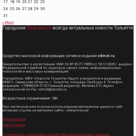
17
18
19
20
21
22
23
24
25
26
27
28
29
30
31
« Июл
Городские
Ведомости
всегда актуальные новости Тольятти
Средство массовой информации сетевое издание
vdmst.ru
Свидетельство о регистрации СМИ Эл № ФС77-79893 от 18.12.2020 г. выдано
Федеральной службой по надзору в сфере связи, информационных
технологий и массовых коммуникаций.
Учредитель: МБУ «Новости Тольятти» Адрес учредителя и редакции:
445011, Самарская область, г. Тольятти, площадь Свободы 4. Телефон
редакции: +7(8482)54-37-52 Главный редактор: Автаева Е.Н. Адрес
электронной почты: vdmst@yandex.ru
Возрастные ограничения: 18+
При частичном или полном использовании материалов данного сайт
активная ссылка на материал сайта - обязательна!
Все новости
Карта сайта
Политика в отношении обработки персональных данных