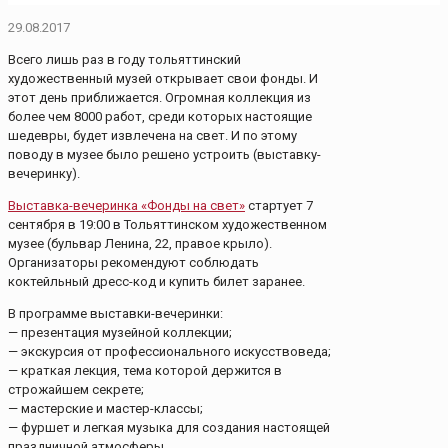
29.08.2017
Всего лишь раз в год
у тольяттинский
художественный музей открывает свои фонды. И
этот день приближается. Огромная коллекция из
более чем 8000 работ, среди которых настоящие
шедевры, будет извлечена на свет. И по этому
поводу в музее было решено устроить (выставку-
вечеринку).
Выставка-вечеринка «Фонды на свет»
стартует 7
сентября в 19:00 в Тольяттинском художественном
музее (бульвар Ленина, 22, правое крыло).
Организаторы рекомендуют соблюдать
коктейльный дресс-код и купить билет заранее.
В программе выставки-вечеринки:
— презентация музейной коллекции;
— экскурсия от профессионального искусствоведа;
— краткая лекция, тема которой держится в
строжайшем секрете;
— мастерские и мастер-классы;
— фуршет и легкая музыка для создания настоящей
праздничной атмосферы.