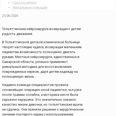
Город и регион
Уникальные операции
25.06.2026
Тольяттинские нейрохирурги возвращают детям
радость движения.
В Тольяттинской детской клинической больнице
творят настоящие чудеса, возвращая маленьким
пациентам возможность полноценно двигать
руками. Местные нейрохирурги, единственные в
Самарской области, успешно применяют
уникальные методики для восстановления
поврежденных нервов, даря детям надежду на
полноценную жизнь.
Недавно команда специалистов провела
сложнейшую операцию юной пациентке, чья рука
после травмы ослабла, а моторика кисти была
серьезно нарушена. Это значительно снизило
качество жизни девочки, но тольяттинские врачи
не сдались. Они приняли решение о хирургическом
лечении локтевого нерва с использованием