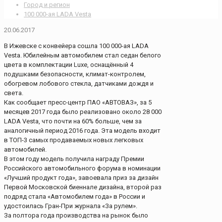
Город и регион
100 000-ая LADA Vesta
20.06.2017
В Ижевске с конвейера сошла 100 000-ая LADA
Vesta. Юбилейным автомобилем стал седан белого
цвета в комплектации Luxe, оснащённый 4
подушками безопасности, климат-контролем,
обогревом лобового стекла, датчиками дождя и
света.
Как сообщает пресс-центр ПАО «АВТОВАЗ», за 5
месяцев 2017 года было реализовано около 28 000
LADA Vesta, что почти на 60% больше, чем за
аналогичный период 2016 года. Эта модель входит
в ТОП-3 самых продаваемых новых легковых
автомобилей.
В этом году модель получила награду Премии
Российского автомобильного форума в номинации
«Лучший продукт года», завоевала приз за дизайн
Первой Московской биеннале дизайна, второй раз
подряд стала «Автомобилем года» в России и
удостоилась Гран-При журнала «За рулем».
За полтора года производства на рынок было