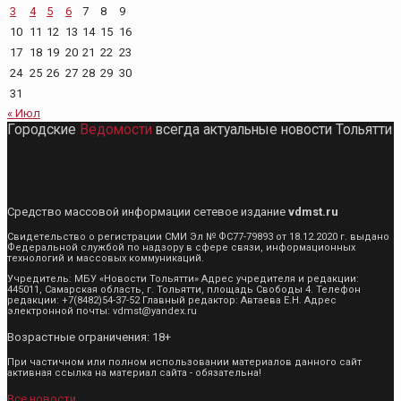
3
4
5
6
7
8
9
10
11
12
13
14
15
16
17
18
19
20
21
22
23
24
25
26
27
28
29
30
31
« Июл
Городские
Ведомости
всегда актуальные новости Тольятти
Средство массовой информации сетевое издание
vdmst.ru
Свидетельство о регистрации СМИ Эл № ФС77-79893 от 18.12.2020 г. выдано
Федеральной службой по надзору в сфере связи, информационных
технологий и массовых коммуникаций.
Учредитель: МБУ «Новости Тольятти» Адрес учредителя и редакции:
445011, Самарская область, г. Тольятти, площадь Свободы 4. Телефон
редакции: +7(8482)54-37-52 Главный редактор: Автаева Е.Н. Адрес
электронной почты: vdmst@yandex.ru
Возрастные ограничения: 18+
При частичном или полном использовании материалов данного сайт
активная ссылка на материал сайта - обязательна!
Все новости