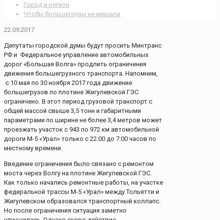
Город и регион
Чтобы большегрузы не мешали
22.09.2017
Депутаты городской думы будут просить Минтранс
РФ и Федеральное управление автомобильных
дорог «Большая Волга» продлить ограничения
движения большегрузного транспорта. Напомним,
с 10 мая по 30 ноября 2017 года движение
большегрузов по плотине Жигулевской ГЭС
ограничено. В этот период грузовой транспорт с
общей массой свыше 3,5 тонн и габаритными
параметрами по ширине не более 3,4 метров может
проезжать участок с 943 по 972 км автомобильной
дороги М-5 «Урал» только с 22:00 до 7:00 часов по
местному времени.
Введение ограничения было связано с ремонтом
моста через Волгу на плотине Жигулевской ГЭС.
Как только начались ремонтные работы, на участке
федеральной трассы М-5 «Урал» между Тольятти и
Жигулевском образовался транспортный коллапс.
Но после ограничения ситуация заметно
улучшилась. Однако скоро действие