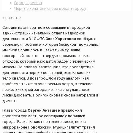
Город и регион
Черные копатели снова вредят городу
11.09.2017
Сегодня на аппаратном совещании в городской
администрации начальник отдела надзорной
деятельности 31 ОФПС
Олег Харитонов
сообщил о
серьезной проблеме, которая беспокоит пожарных.
Им снова пришлось выезжать на тушение
возгораний полигона твердых промышленных
отходов, который находится рядом с техническим
музеем. По словам Харитонова, это последствие
деятельности черных копателей, вскрывающих
тело свалки. В позапрошлом году аналогичная
проблема также стояла весьма остро, в течение
нескольких дней загорание никак не удавалось
ликвидировать. Полигон снова и снова загорался и
дымил.
Глава города
Сергей Анташев
предложил
провести совместное совещание с полицией
города. Раскапывают не только здесь, но и в
микрорайоне Поволжский. Муниципалитет тратил
сотни миллионов рублей на рекультивацию данных