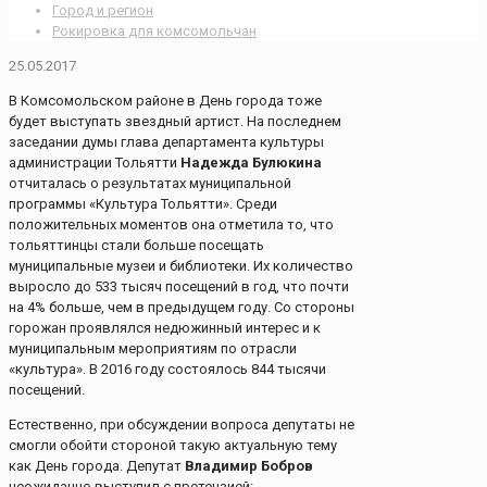
Город и регион
Рокировка для комсомольчан
25.05.2017
В Комсомольском районе в День города тоже
будет выступать звездный артист. На последнем
заседании думы глава департамента культуры
администрации Тольятти
Надежда Булюкина
отчиталась о результатах муниципальной
программы «Культура Тольятти». Среди
положительных моментов она отметила то, что
тольяттинцы стали больше посещать
муниципальные музеи и библиотеки. Их количество
выросло до 533 тысяч посещений в год, что почти
на 4% больше, чем в предыдущем году. Со стороны
горожан проявлялся недюжинный интерес и к
муниципальным мероприятиям по отрасли
«культура». В 2016 году состоялось 844 тысячи
посещений.
Естественно, при обсуждении вопроса депутаты не
смогли обойти стороной такую актуальную тему
как День города. Депутат
Владимир Бобров
неожиданно выступил с претензией: