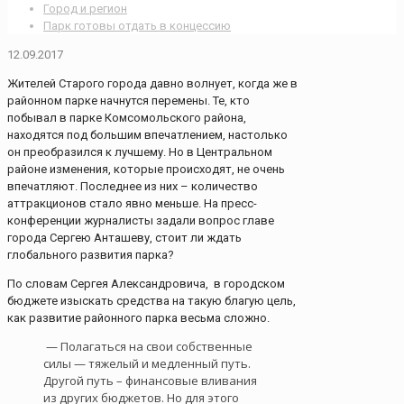
Город и регион
Парк готовы отдать в концессию
12.09.2017
Жителей Старого города давно волнует, когда же в
районном парке начнутся перемены. Те, кто
побывал в парке Комсомольского района,
находятся под большим впечатлением, настолько
он преобразился к лучшему. Но в Центральном
районе изменения, которые происходят, не очень
впечатляют. Последнее из них – количество
аттракционов стало явно меньше. На пресс-
конференции журналисты задали вопрос главе
города Сергею Анташеву, стоит ли ждать
глобального развития парка?
По словам Сергея Александровича, в городском
бюджете изыскать средства на такую благую цель,
как развитие районного парка весьма сложно.
— Полагаться на свои собственные
силы — тяжелый и медленный путь.
Другой путь – финансовые вливания
из других бюджетов. Но для этого