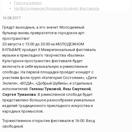
Город и регион
На Молодежном бульваре пройдет фестиваль
16.08.2017
Грядут выходные, а это значит Молодежный
бульвар вновь превратится в городское арт-
пространство!
20 августа с 15.00 до 20.00 на МОЛОДЕЖНОМ
БУЛЬВАРЕ пройдет II Межрегиональный фестиваль
музыки и прикладного творчества «Былина».
Культурное пространство фестиваля будет
включать в себя музыкальную и ремесленные
слободы. На первой площадке пройдет концерт с
участием фолк-групп «Категория Состояния», «Дети
Энлиля», «ВОДА», «Добрый Шубинъ», и отдельных
исполнителей:
Гелены Тумовой
,
Яны Смутиной
,
Сергея Туманова
. В ремесленной слободе будет
представлено большое разнообразие уникальных
изделий традиционного прикладного искусства и
народных промыслов.
Торжественное открытие фестиваля в 16-00. Вход
свободный.