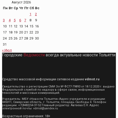
Август 2026
Пн
Вт
Ср
Чт
Пт
Сб
Вс
1
2
3
4
5
6
7
8
9
10
11
12
13
14
15
16
17
18
19
20
21
22
23
24
25
26
27
28
29
30
31
« Июл
Городские
Ведомости
всегда актуальные новости Тольятти
Средство массовой информации сетевое издание
vdmst.ru
Свидетельство о регистрации СМИ Эл № ФС77-79893 от 18.12.2020 г. выдано
Федеральной службой по надзору в сфере связи, информационных
технологий и массовых коммуникаций.
Учредитель: МБУ «Новости Тольятти» Адрес учредителя и редакции:
445011, Самарская область, г. Тольятти, площадь Свободы 4. Телефон
редакции: +7(8482)54-37-52 Главный редактор: Автаева Е.Н. Адрес
электронной почты: vdmst@yandex.ru
Возрастные ограничения: 18+