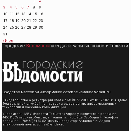
1
2
3
4
5
6
7
8
9
10
11
12
13
14
15
16
17
18
19
20
21
22
23
24
25
26
27
28
29
30
31
« Июл
Городские
Ведомости
всегда актуальные новости Тольятти
Средство массовой информации сетевое издание
vdmst.ru
Свидетельство о регистрации СМИ Эл № ФС77-79893 от 18.12.2020 г. выдано
Федеральной службой по надзору в сфере связи, информационных
технологий и массовых коммуникаций.
Учредитель: МБУ «Новости Тольятти» Адрес учредителя и редакции:
445011, Самарская область, г. Тольятти, площадь Свободы 4. Телефон
редакции: +7(8482)54-37-52 Главный редактор: Автаева Е.Н. Адрес
электронной почты: vdmst@yandex.ru