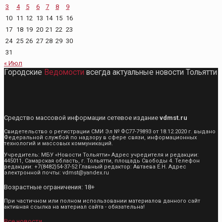
3
4
5
6
7
8
9
10
11
12
13
14
15
16
17
18
19
20
21
22
23
24
25
26
27
28
29
30
31
« Июл
Городские
Ведомости
всегда актуальные новости Тольятти
Средство массовой информации сетевое издание
vdmst.ru
Свидетельство о регистрации СМИ Эл № ФС77-79893 от 18.12.2020 г. выдано
Федеральной службой по надзору в сфере связи, информационных
технологий и массовых коммуникаций.
Учредитель: МБУ «Новости Тольятти» Адрес учредителя и редакции:
445011, Самарская область, г. Тольятти, площадь Свободы 4. Телефон
редакции: +7(8482)54-37-52 Главный редактор: Автаева Е.Н. Адрес
электронной почты: vdmst@yandex.ru
Возрастные ограничения: 18+
При частичном или полном использовании материалов данного сайт
активная ссылка на материал сайта - обязательна!
Все новости