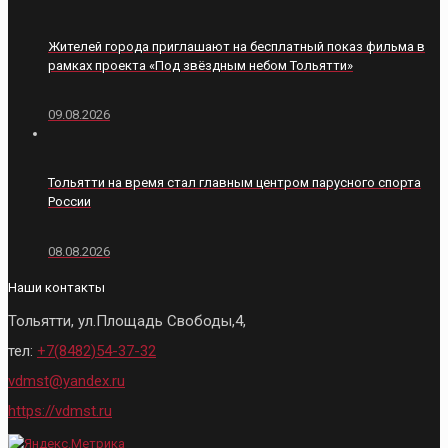
Жителей города приглашают на бесплатный показ фильма в
рамках проекта «Под звёздным небом Тольятти»
09.08.2026
Тольятти на время стал главным центром парусного спорта
России
08.08.2026
Наши контакты
Тольятти, ул.Площадь Свободы,4,
тел:
+7(8482)54-37-32
vdmst@yandex.ru
https://vdmst.ru