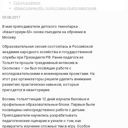
Город и регион
«Кванториум-63»: подготовка преподавателей
05.06.2017
В мае преподаватели детского технопарка
«Кванториум-63» снова съездили на обучение в
Москву.
Образовательная сессия состоялась в Российской
академии народного хозяйства и государственной
службы при Президенте РФ. Ранее педагоги из
Тольятти прошли трехдневный интенсив в
Сколково — он был посвящен работе с
исследовательскими и инженерными проектами. На
этот раз организаторы решили уделить внимание
развитию практических навыков, которые
пригодятся в кванториуме.
Восемь тольяттинцев 12 дней изучали базовые и
профильные образовательные блоки. Первые были
посвящены непосредственно работе с детьми.
Преподаватели научились разрабатывать
педагогические сценарии и узнали о том, как
превратить изучение сложных тем в игру. Особое