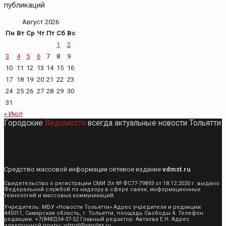
публикаций
Август 2026
Пн
Вт
Ср
Чт
Пт
Сб
Вс
1
2
3
4
5
6
7
8
9
10
11
12
13
14
15
16
17
18
19
20
21
22
23
24
25
26
27
28
29
30
31
« Июл
Городские
Ведомости
всегда актуальные новости Тольятти
Средство массовой информации сетевое издание
vdmst.ru
Свидетельство о регистрации СМИ Эл № ФС77-79893 от 18.12.2020 г. выдано
Федеральной службой по надзору в сфере связи, информационных
технологий и массовых коммуникаций.
Учредитель: МБУ «Новости Тольятти» Адрес учредителя и редакции:
445011, Самарская область, г. Тольятти, площадь Свободы 4. Телефон
редакции: +7(8482)54-37-52 Главный редактор: Автаева Е.Н. Адрес
электронной почты: vdmst@yandex.ru