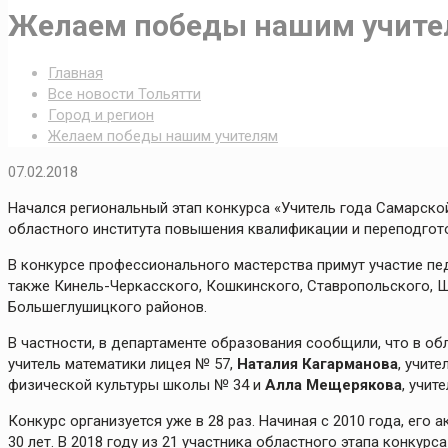
Желаем победы нашим учит
Главная
Все новости Тольятти
Город и регион
Желаем победы нашим учителям
07.02.2018
Начался региональный этап конкурса «Учитель года Самарской
областного института повышения квалификации и переподгот
В конкурсе профессионального мастерства примут участие пед
также Кинель-Черкасского, Кошкинского, Ставропольского, Ш
Большеглушицкого районов.
В частности, в департаменте образования сообщили, что в об
учитель математики лицея № 57,
Наталия Кагарманова
, учит
физической культуры школы № 34 и
Алла Мещерякова
, учит
Конкурс организуется уже в 28 раз. Начиная с 2010 года, его
30 лет. В 2018 году из 21 участника областного этапа конкурса