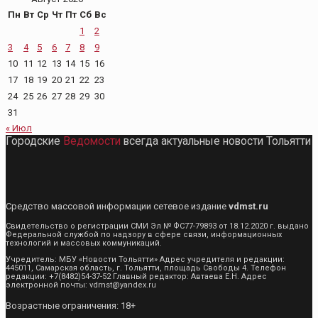
Пн
Вт
Ср
Чт
Пт
Сб
Вс
1
2
3
4
5
6
7
8
9
10
11
12
13
14
15
16
17
18
19
20
21
22
23
24
25
26
27
28
29
30
31
« Июл
Городские
Ведомости
всегда актуальные новости Тольятти
Средство массовой информации сетевое издание
vdmst.ru
Свидетельство о регистрации СМИ Эл № ФС77-79893 от 18.12.2020 г. выдано
Федеральной службой по надзору в сфере связи, информационных
технологий и массовых коммуникаций.
Учредитель: МБУ «Новости Тольятти» Адрес учредителя и редакции:
445011, Самарская область, г. Тольятти, площадь Свободы 4. Телефон
редакции: +7(8482)54-37-52 Главный редактор: Автаева Е.Н. Адрес
электронной почты: vdmst@yandex.ru
Возрастные ограничения: 18+