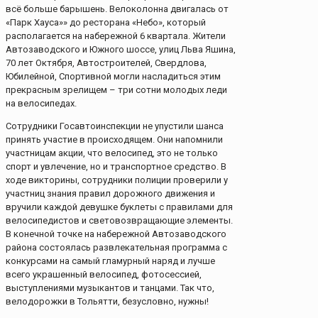
всё больше барышень. Велоколонна двигалась от
«Парк Хауса»» до ресторана «Небо», который
располагается на набережной 6 квартала. Жители
Автозаводского и Южного шоссе, улиц Льва Яшина,
70 лет Октября, Автостроителей, Свердлова,
Юбилейной, Спортивной могли насладиться этим
прекрасным зрелищем – три сотни молодых леди
на велосипедах.
Сотрудники Госавтоинспекции не упустили шанса
принять участие в происходящем. Они напомнили
участницам акции, что велосипед, это не только
спорт и увлечение, но и транспортное средство. В
ходе викторины, сотрудники полиции проверили у
участниц знания правил дорожного движения и
вручили каждой девушке буклеты с правилами для
велосипедистов и световозвращающие элементы.
В конечной точке на набережной Автозаводского
района состоялась развлекательная программа с
конкурсами на самый гламурный наряд и лучше
всего украшенный велосипед, фотосессией,
выступлениями музыкантов и танцами. Так что,
велодорожки в Тольятти, безусловно, нужны!