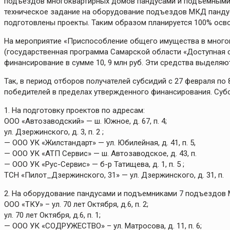
подъездов многоквартирных домов пандусами и подъемными м
техническое задание на оборудование подъездов МКД панду
подготовлены проекты. Таким образом планируется 100% осво
На мероприятие «Приспособление общего имущества в много
(государственная программа Самарской области «Доступная с
финансирование в сумме 10, 9 млн руб. Эти средства выделяю
Так, в период отборов получателей субсидий с 27 февраля по 
победителей в пределах утвержденного финансирования. Су
1. На подготовку проектов по адресам:
ООО «Автозаводский» — ш. Южное, д. 67, п. 4;
ул. Дзержинского, д. 3, п. 2 ;
— ООО УК «Жилстандарт» — ул. Юбилейная, д. 41, п. 5,
— ООО УК «АТП Сервис» — ш. Автозаводское, д. 43, п.
— ООО УК «Рус-Сервис» — б-р Татищева, д. 1, п. 5 ;
ТСН «Пилот_Дзержинского, 31» — ул. Дзержинского, д. 31, п.
2. На оборудование пандусами и подъемниками 7 подъездов
ООО «ТКУ» – ул. 70 лет Октября, д.6, п. 2;
ул. 70 лет Октября, д.6, п. 1;
— ООО УК «СОДРУЖЕСТВО» – ул. Матросова, д. 11, п. 6;