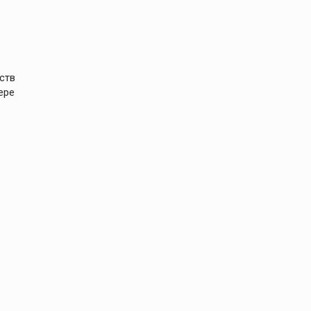
ств
ере