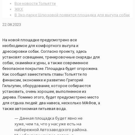
Все новости Тольятти
ЖКХ
В Эко-парке Шлюзовой появится площадка для выгула собак
22.08.2023
На новой площадке предусмотрено все
необходимое для комфортного выгула и
дрессировки собак. Согласно проекту, здесь
установят освещение, тренировочные снаряды для
собак, скамейки и урны, а также современное
безопасное покрытие. Площадка будет огорожена.
Как сообщил заместитель главы Тольятти по
финансам, экономике и развитию Григорий
Гильгулин, оборудование, которое собираются
установить, очень хорошее, выполненное из
дерева. Помимо этого, будет предусмотрено место
для отдыха людей: два навеса, несколько МАФов, а
также автономная питьевая вода.
— Данная площадка будет явно не
хуже, чем та, что у нас уже есть на
набережной Автозаводского района.