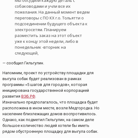
Мы обсудили каждую деталь с
собаководами и учли все их
пожелания. На данный момент ведем
переговоры с ПО КХ г.о. Тольятти о
подсоединении будущего объекта к
электросетям. Планируем
разместить заказ на этот объект
уже к концу этой недели, либо в
понедельник -вторник на
следующей,
— сообщил Гильгулин.
Напомним, проект по устройству площадки для
выгула собак будет реализован в рамках
программы «5 шагов для городов», которая
инициирована государственной корпорацией
развития
ВЭБ.РФ
.
Изначально предполагалось, что площадка будет
расположена в ином месте, возле Медгородка. Но
население близлежащих домов воспротивилось.
Однако, как подметил Гильгулин, на самом деле
большое количество людей хотели бы иметь
рядом обустроенную площадку для выгула собак.