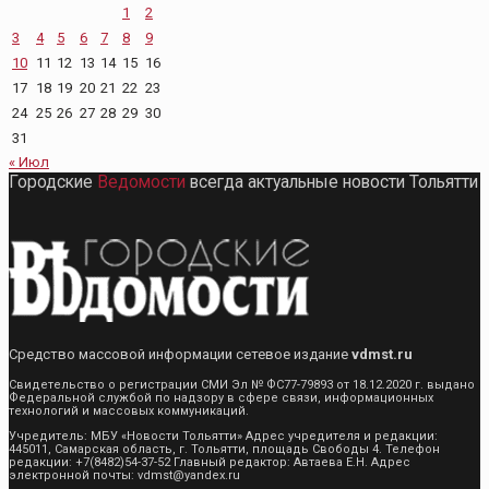
1
2
3
4
5
6
7
8
9
10
11
12
13
14
15
16
17
18
19
20
21
22
23
24
25
26
27
28
29
30
31
« Июл
Городские
Ведомости
всегда актуальные новости Тольятти
Средство массовой информации сетевое издание
vdmst.ru
Свидетельство о регистрации СМИ Эл № ФС77-79893 от 18.12.2020 г. выдано
Федеральной службой по надзору в сфере связи, информационных
технологий и массовых коммуникаций.
Учредитель: МБУ «Новости Тольятти» Адрес учредителя и редакции:
445011, Самарская область, г. Тольятти, площадь Свободы 4. Телефон
редакции: +7(8482)54-37-52 Главный редактор: Автаева Е.Н. Адрес
электронной почты: vdmst@yandex.ru