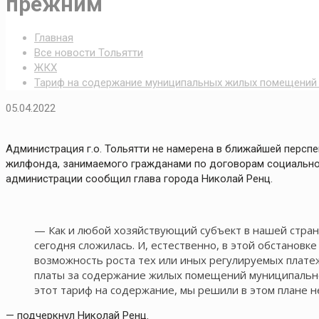
прежним
Главная
Все новости Тольятти
ЖКХ
Тариф на содержание муниципальных жилых помещений 
05.04.2022
Администрация г.о. Тольятти не намерена в ближайшей персп
жилфонда, занимаемого гражданами по договорам социальног
администрации сообщил глава города Николай Ренц.
— Как и любой хозяйствующий субъект в нашей стране
сегодня сложилась. И, естественно, в этой обстановк
возможность роста тех или иных регулируемых плате
платы за содержание жилых помещений муниципально
этот тариф на содержание, мы решили в этом плане н
— подчеркнул Николай Ренц.