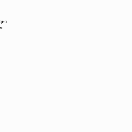
 дня
е.