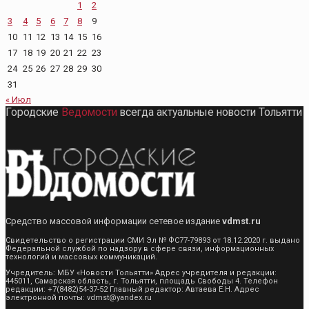
1
2
3
4
5
6
7
8
9
10
11
12
13
14
15
16
17
18
19
20
21
22
23
24
25
26
27
28
29
30
31
« Июл
Городские
Ведомости
всегда актуальные новости Тольятти
Средство массовой информации сетевое издание
vdmst.ru
Свидетельство о регистрации СМИ Эл № ФС77-79893 от 18.12.2020 г. выдано
Федеральной службой по надзору в сфере связи, информационных
технологий и массовых коммуникаций.
Учредитель: МБУ «Новости Тольятти» Адрес учредителя и редакции:
445011, Самарская область, г. Тольятти, площадь Свободы 4. Телефон
редакции: +7(8482)54-37-52 Главный редактор: Автаева Е.Н. Адрес
электронной почты: vdmst@yandex.ru