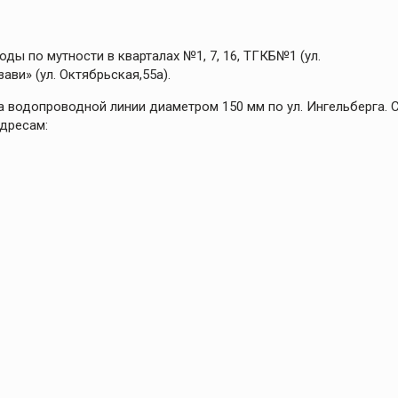
ды по мутности в кварталах №1, 7, 16, ТГКБ№1 (ул.
ави» (ул. Октябрьская,55а).
а водопроводной линии диаметром 150 мм по ул. Ингельберга. 
адресам: