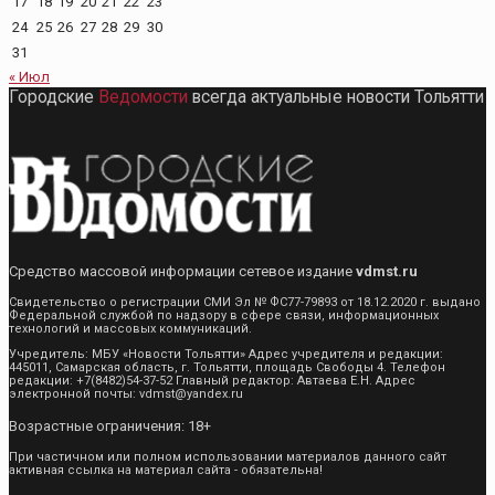
17
18
19
20
21
22
23
24
25
26
27
28
29
30
31
« Июл
Городские
Ведомости
всегда актуальные новости Тольятти
Средство массовой информации сетевое издание
vdmst.ru
Свидетельство о регистрации СМИ Эл № ФС77-79893 от 18.12.2020 г. выдано
Федеральной службой по надзору в сфере связи, информационных
технологий и массовых коммуникаций.
Учредитель: МБУ «Новости Тольятти» Адрес учредителя и редакции:
445011, Самарская область, г. Тольятти, площадь Свободы 4. Телефон
редакции: +7(8482)54-37-52 Главный редактор: Автаева Е.Н. Адрес
электронной почты: vdmst@yandex.ru
Возрастные ограничения: 18+
При частичном или полном использовании материалов данного сайт
активная ссылка на материал сайта - обязательна!