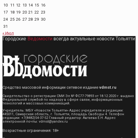
10
11
12
13
14
15
16
17
18
19
20
21
22
23
24
25
26
27
28
29
30
31
« Июл
Городские
Ведомости
всегда актуальные новости Тольятти
Средство массовой информации сетевое издание
vdmst.ru
Свидетельство о регистрации СМИ Эл № ФС77-79893 от 18.12.2020 г. выдано
Федеральной службой по надзору в сфере связи, информационных
технологий и массовых коммуникаций.
Учредитель: МБУ «Новости Тольятти» Адрес учредителя и редакции:
445011, Самарская область, г. Тольятти, площадь Свободы 4. Телефон
редакции: +7(8482)54-37-52 Главный редактор: Автаева Е.Н. Адрес
электронной почты: vdmst@yandex.ru
Возрастные ограничения: 18+