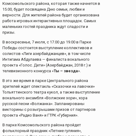
Комсомольского района, которая также начнется в
15.00, будет посвящена Дню семьи, любви и
верности. Для жителей района будет организована
работа игровых интерактивных площадок. Самых
маленьких гостей праздника ждут сладости и
призы.
В воскресенье, 7 июля, с 17.00 до 19.00 в Парке
Победы состоится выступление коллективов и
солистов «Лиги азербайджанцев», в том числе
Интигама Абдулаева — финалиста вокального
проекта «Голос. Дети» (Азербайджан, 2018 г.) и
телевизионного конкурса «
Ты – звезда
».
В это же время в парке Центрального района
зрителей ждет спектакль «Сказочки на лавочке»
Тольяттинского театра кукол, а также выступление
вокального ансамбля «Волжские зори», хора
русской песни «Волжанка». Запланированы
викторины с розыгрышами призов от партнеров
проекта «Радио Ваня» и ГТРК «Губерния».
В парке Комсомольского района пройдет
фольклорный праздник «Летние гуляния»,