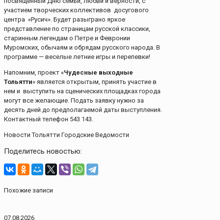
посвященный Дню семьи, любви и верности, с
участием творческих коллективов досугового
центра «Русич». Будет разыграно яркое
представление по страницам русской классики,
старинным легендам о Петре и Февронии
Муромских, обычаям и обрядам русского народа. В
программе — веселые летние игры и перепевки!
Напомним, проект «
Чудесные выходные
Тольятти
» является открытым, принять участие в
нем и выступить на сценических площадках города
могут все желающие. Подать заявку нужно за
десять дней до предполагаемой даты выступления.
Контактный телефон 543 143.
Новости Тольятти Городские Ведомости
Поделитесь новостью:
Похожие записи
07.08.2026