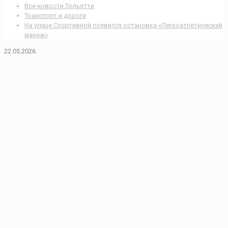
Все новости Тольятти
Транспорт и дороги
На улице Спортивной появится остановка «Легкоатлетический
манеж»
22.05.2026