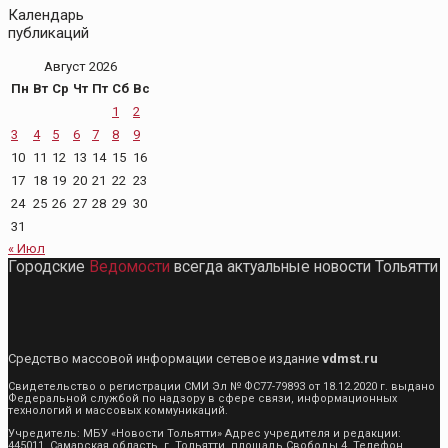
Календарь
публикаций
Август 2026
Пн
Вт
Ср
Чт
Пт
Сб
Вс
1
2
3
4
5
6
7
8
9
10
11
12
13
14
15
16
17
18
19
20
21
22
23
24
25
26
27
28
29
30
31
« Июл
Городские
Ведомости
всегда актуальные новости Тольятти
Средство массовой информации сетевое издание
vdmst.ru
Свидетельство о регистрации СМИ Эл № ФС77-79893 от 18.12.2020 г. выдано
Федеральной службой по надзору в сфере связи, информационных
технологий и массовых коммуникаций.
Учредитель: МБУ «Новости Тольятти» Адрес учредителя и редакции:
445011, Самарская область, г. Тольятти, площадь Свободы 4. Телефон