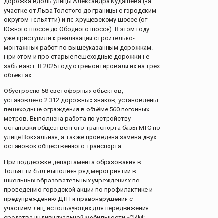
дорожка вдоль улицы Александра Кудашева (на
участке от Льва Толстого до границы с городским
округом Тольятти) и по Хрущёвскому шоссе (от
Южного шоссе до Ободного шоссе). В этом году
уже приступили к реализации строительно-
монтажных работ по вышеуказанным дорожкам.
При этом и про старые пешеходные дорожки не
забывают. В 2025 году отремонтировали их на трех
объектах.
Обустроено 58 светофорных объектов,
установлено 2 312 дорожных знаков, установлены
пешеходные ограждения в объёме 560 погонных
метров. Выполнена работа по устройству
остановки общественного транспорта базы МТС по
улице Вокзальная, а также проведена замена двух
остановок общественного транспорта.
При поддержке департамента образования в
Тольятти был выполнен ряд мероприятий в
школьных образовательных учреждениях по
проведению городской акции по профилактике и
предупреждению ДТП и правонарушений с
участием лиц, использующих для передвижения
средства индивидуальной мобильности «СИМ: