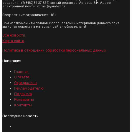
редакции: +7(8482)54-37-52 Главный редактор: Автаева Е.Н. Адрес
электронной почты: vdmst@yandex.ru
Возрастные ограничения: 18+
При частичном или полном использовании материалов данного сайт
активная ссылка на материал сайта - обязательна!
Все новости
Карта сайта
Политика в отношении обработки персональных данных
Навигация
Главная
О газете
Официально
Рекламодателю
Подписка
Реквизиты
Контакты
Последние новости