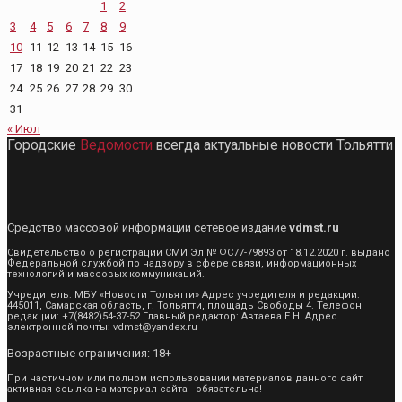
1
2
3
4
5
6
7
8
9
10
11
12
13
14
15
16
17
18
19
20
21
22
23
24
25
26
27
28
29
30
31
« Июл
Городские
Ведомости
всегда актуальные новости Тольятти
Средство массовой информации сетевое издание
vdmst.ru
Свидетельство о регистрации СМИ Эл № ФС77-79893 от 18.12.2020 г. выдано
Федеральной службой по надзору в сфере связи, информационных
технологий и массовых коммуникаций.
Учредитель: МБУ «Новости Тольятти» Адрес учредителя и редакции:
445011, Самарская область, г. Тольятти, площадь Свободы 4. Телефон
редакции: +7(8482)54-37-52 Главный редактор: Автаева Е.Н. Адрес
электронной почты: vdmst@yandex.ru
Возрастные ограничения: 18+
При частичном или полном использовании материалов данного сайт
активная ссылка на материал сайта - обязательна!