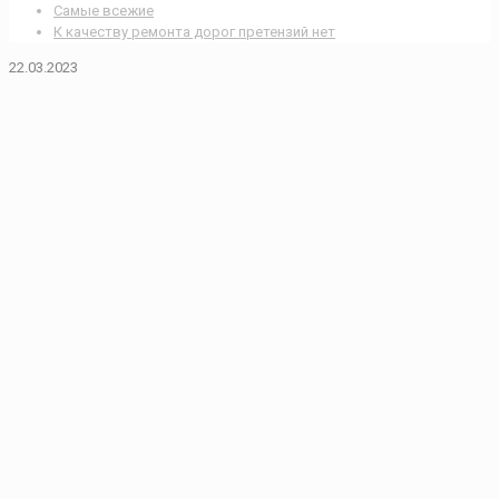
Самые всежие
К качеству ремонта дорог претензий нет
22.03.2023