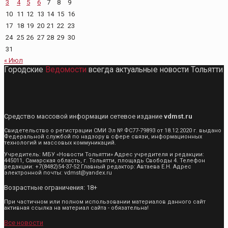
3
4
5
6
7
8
9
10
11
12
13
14
15
16
17
18
19
20
21
22
23
24
25
26
27
28
29
30
31
« Июл
Городские
Ведомости
всегда актуальные новости Тольятти
Средство массовой информации сетевое издание
vdmst.ru
Свидетельство о регистрации СМИ Эл № ФС77-79893 от 18.12.2020 г. выдано
Федеральной службой по надзору в сфере связи, информационных
технологий и массовых коммуникаций.
Учредитель: МБУ «Новости Тольятти» Адрес учредителя и редакции:
445011, Самарская область, г. Тольятти, площадь Свободы 4. Телефон
редакции: +7(8482)54-37-52 Главный редактор: Автаева Е.Н. Адрес
электронной почты: vdmst@yandex.ru
Возрастные ограничения: 18+
При частичном или полном использовании материалов данного сайт
активная ссылка на материал сайта - обязательна!
Все новости