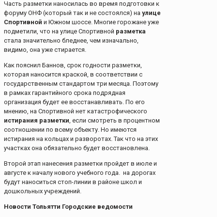
Часть разметки наносилась во время подготовки к
форуму ОНФ (который так и не состоялся) на
улице
Спортивной
и Южном шоссе. Многие горожане уже
подметили, что на улице Спортивной
разметка
стала значительно бледнее, чем изначально,
видимо, она уже стирается.
Как пояснил Баннов, срок годности разметки,
которая наносится краской, в соответствии с
государственным стандартом три месяца. Поэтому
в рамках гарантийного срока подрядная
организация будет ее восстанавливать. По его
мнению, на Спортивной нет катастрофического
истирания разметки
, если смотреть в процентном
соотношении по всему объекту. Но имеются
истирания на кольцах и разворотах. Так что на этих
участках она обязательно будет восстановлена.
Второй этап нанесения разметки пройдет в июле и
августе к началу нового учебного года. на дорогах
будут наноситься стоп-линии в районе школ и
дошкольных учреждений.
Новости Тольятти Городские ведомости