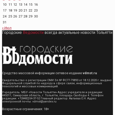
10
11
12
13
14
15
16
17
18
19
20
21
22
23
24
25
26
27
28
29
30
31
« Июл
Городские
Ведомости
всегда актуальные новости Тольятти
Средство массовой информации сетевое издание
vdmst.ru
Свидетельство о регистрации СМИ Эл № ФС77-79893 от 18.12.2020 г. выдано
Федеральной службой по надзору в сфере связи, информационных
технологий и массовых коммуникаций.
Учредитель: МБУ «Новости Тольятти» Адрес учредителя и редакции:
445011, Самарская область, г. Тольятти, площадь Свободы 4. Телефон
редакции: +7(8482)54-37-52 Главный редактор: Автаева Е.Н. Адрес
электронной почты: vdmst@yandex.ru
Возрастные ограничения: 18+