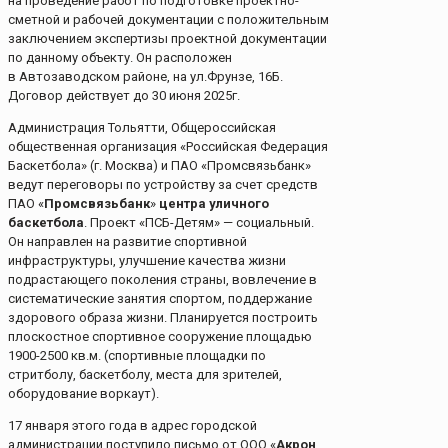
на проведение работ по подготовке проектно-
сметной и рабочей документации с положительным
заключением экспертизы проектной документации
по данному объекту. Он расположен
в Автозаводском районе, на ул.Фрунзе, 16Б.
Договор действует до 30 июня 2025г.
Администрация Тольятти, Общероссийская
общественная организация «Российская Федерация
Баскетбола» (г. Москва) и ПАО «Промсвязьбанк»
ведут переговоры по устройству за счет средств
ПАО «
Промсвязьбанк
»
центра уличного
баскетбола
. Проект «ПСБ-Детям» — социальный.
Он направлен на развитие спортивной
инфраструктуры, улучшение качества жизни
подрастающего поколения страны, вовлечение в
систематические занятия спортом, поддержание
здорового образа жизни. Планируется построить
плоскостное спортивное сооружение площадью
1900-2500 кв.м. (спортивные площадки по
стритболу, баскетболу, места для зрителей,
оборудование воркаут).
17 января этого года в адрес городской
администрации поступило письмо от ООО «
Акрон