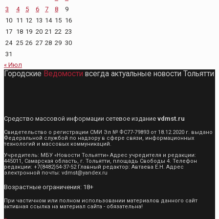
3
4
5
6
7
8
9
10
11
12
13
14
15
16
17
18
19
20
21
22
23
24
25
26
27
28
29
30
31
« Июл
Городские
Ведомости
всегда актуальные новости Тольятти
Средство массовой информации сетевое издание
vdmst.ru
Свидетельство о регистрации СМИ Эл № ФС77-79893 от 18.12.2020 г. выдано
Федеральной службой по надзору в сфере связи, информационных
технологий и массовых коммуникаций.
Учредитель: МБУ «Новости Тольятти» Адрес учредителя и редакции:
445011, Самарская область, г. Тольятти, площадь Свободы 4. Телефон
редакции: +7(8482)54-37-52 Главный редактор: Автаева Е.Н. Адрес
электронной почты: vdmst@yandex.ru
Возрастные ограничения: 18+
При частичном или полном использовании материалов данного сайт
активная ссылка на материал сайта - обязательна!