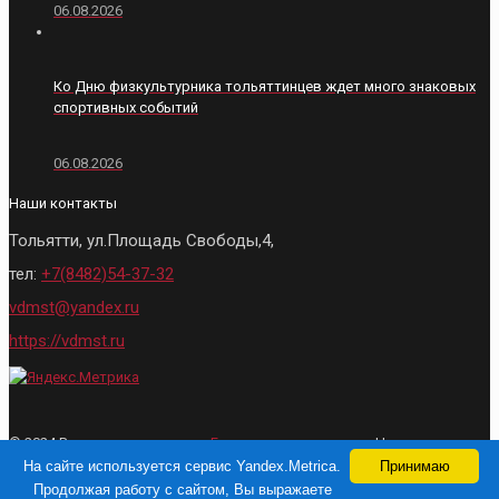
06.08.2026
Ко Дню физкультурника тольяттинцев ждет много знаковых
спортивных событий
06.08.2026
Наши контакты
Тольятти, ул.Площадь Свободы,4,
тел:
+7(8482)54-37-32
vdmst@yandex.ru
https://vdmst.ru
© 2024 Все права защищены.
Городские ведомости
- Новости
Тольятти. При использовании материалов, активная ссылка на сайт
На сайте используется сервис Yandex.Metrica.
Принимаю
обязательна
Продолжая работу с сайтом, Вы выражаете